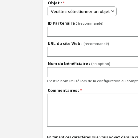
Objet :
*
Veuillez sélectionner un objet
ID Partenaire :
(recommandé)
URL du site Web :
(recommandé)
Nom du bénéficiaire :
(en option)
C'est le nom utilisé lors de la configuration du comp
Commentaires :
*
En tapant ces caractères que vous voyez dans la 