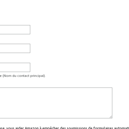
te (Nom du contact principal).
case, vous aider Amazon à empêcher des soumissions de formulaires automati