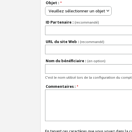
Objet :
*
Veuillez sélectionner un objet
ID Partenaire :
(recommandé)
URL du site Web :
(recommandé)
Nom du bénéficiaire :
(en option)
C'est le nom utilisé lors de la configuration du comp
Commentaires :
*
En tapant ces caractères que vous voyez dans la 