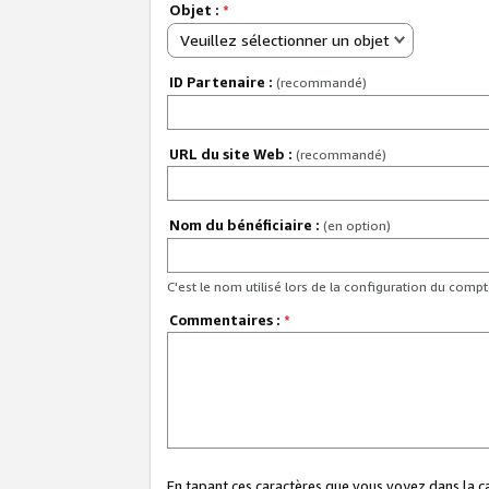
Objet :
*
Veuillez sélectionner un objet
ID Partenaire :
(recommandé)
URL du site Web :
(recommandé)
Nom du bénéficiaire :
(en option)
C'est le nom utilisé lors de la configuration du comp
Commentaires :
*
En tapant ces caractères que vous voyez dans la 