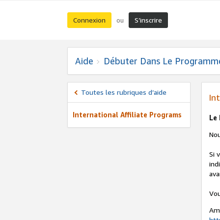
Connexion
S’inscrire
ou
Aide
Débuter Dans Le Programm
Toutes les rubriques d’aide
In
International Affiliate Programs
Le 
Nou
Si 
ind
ava
Vou
Ama
htt