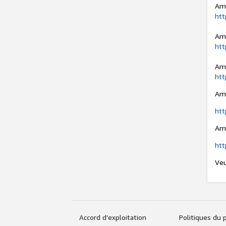
Ama
htt
Am
htt
Ama
htt
Ama
htt
Ama
htt
Veu
Accord d’exploitation
Politiques du