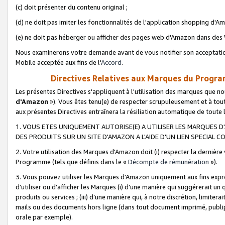
(c) doit présenter du contenu original ;
(d) ne doit pas imiter les fonctionnalités de l'application shopping d'Am
(e) ne doit pas héberger ou afficher des pages web d'Amazon dans de
Nous examinerons votre demande avant de vous notifier son acceptatio
Mobile acceptée aux fins de l'
Accord
.
Directives Relatives aux Marques du Progra
Les présentes Directives s'appliquent à l'utilisation des marques que
d'Amazon
»). Vous êtes tenu(e) de respecter scrupuleusement et à tou
aux présentes Directives entraînera la résiliation automatique de toute
1. VOUS ETES UNIQUEMENT AUTORISE(E) A UTILISER LES MARQUES D'
DES PRODUITS SUR UN SITE D'AMAZON A L'AIDE D'UN LIEN SPECIAL 
2. Votre utilisation des Marques d'Amazon doit (i) respecter la dernière
Programme (tels que définis dans le «
Décompte de rémunération
»).
3. Vous pouvez utiliser les Marques d'Amazon uniquement aux fins expr
d'utiliser ou d'afficher les Marques (i) d’une manière qui suggérerait un
produits ou services ; (iii) d’une manière qui, à notre discrétion, limit
mails ou des documents hors ligne (dans tout document imprimé, publip
orale par exemple).