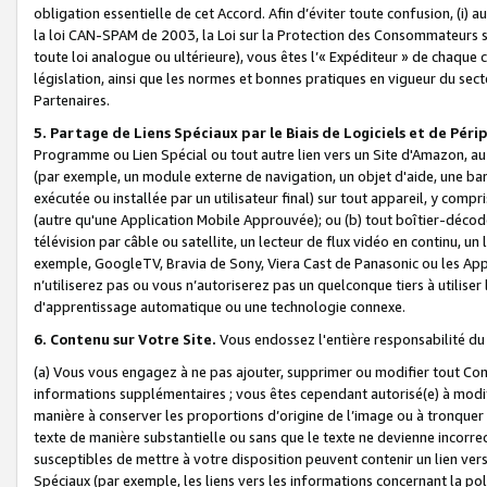
obligation essentielle de cet Accord. Afin d’éviter toute confusion, (i) a
la loi CAN-SPAM de 2003, la Loi sur la Protection des Consommateurs s
toute loi analogue ou ultérieure), vous êtes l’« Expéditeur » de chaque 
législation, ainsi que les normes et bonnes pratiques en vigueur du s
Partenaires.
5. Partage de Liens Spéciaux par le Biais de Logiciels et de Pér
Programme ou Lien Spécial ou tout autre lien vers un Site d'Amazon, au su
(par exemple, un module externe de navigation, un objet d'aide, une ba
exécutée ou installée par un utilisateur final) sur tout appareil, y comp
(autre qu'une Application Mobile Approuvée); ou (b) tout boîtier-décod
télévision par câble ou satellite, un lecteur de flux vidéo en continu, un
exemple, GoogleTV, Bravia de Sony, Viera Cast de Panasonic ou les Appli
n’utiliserez pas ou vous n’autoriserez pas un quelconque tiers à utili
d'apprentissage automatique ou une technologie connexe.
6. Contenu sur Votre Site.
Vous endossez l'entière responsabilité du
(a) Vous vous engagez à ne pas ajouter, supprimer ou modifier tout Co
informations supplémentaires ; vous êtes cependant autorisé(e) à modi
manière à conserver les proportions d’origine de l’image ou à tronquer
texte de manière substantielle ou sans que le texte ne devienne incorr
susceptibles de mettre à votre disposition peuvent contenir un lien ver
Spéciaux (par exemple, les liens vers les informations concernant la poli