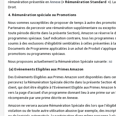
rémunération présentée en
Annexe
(«
Rémunération Standard
»). L
Droit.
4. Rémunération spéciale ou Promotions
Nous sommes susceptibles de proposer de temps à autre des promotion
Partenaires de percevoir une rémunération supplémentaire ou exceptio
toute période décrite dans la présente Section), Amazon se réserve le
programmes spéciaux. Sauf indication contraire, tous les programmes s
soumis à des exclusions d'éligibilité semblables à celles présentées à 
Documents de Programme applicables à un achat de Produit s'appliquera
promotions ou programmes spéciaux.
Nous proposons actuellement la Rémunération Spéciale suivante :
ici
(a) Evénements Eligibles aux Primes Amazon
Des Evénements Eligibles aux Primes Amazon sont disponibles dans cer
percevrez la Rémunération Spéciale décrite dans la présente Section 4(
client, qui doit être éligible à l'Evénement Eligible aux Primes Amazon te
vers la page d'accueil d'un programme donnant lieu à une prime sur un Si
récompensée par une prime décrite en Annexe.
Amazon ne versera aucune Rémunération Spéciale dès lors que l'éligibi
violation ou de toute autre utilisation abusive (par exemple, des inscrip
ou de logiciels automatisés, la participation d'une même personne à p