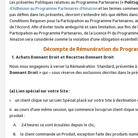
Les présentes Politiques relatives au Programme Partenaires («
Politi
d’Adhésion au Programme Partenaires d'Amazon
et les termes commenç
pas définis dans les présentes, devront s'entendre tels que définis dans 
Conditions Requises pour la Participation au Programme Partenaires, ai
de l'Accord. Afin d’éviter toute ambiguïté et sans limitation, aux fins de
Participation au Programme Partenaires, de la Licence PI du Programme 
Amazon sera considérée comme la violation d’une obligation essentielle
Décompte de Rémunération du Program
1. Achats Donnant Droit et Recettes Donnant Droit
Nous nous engageons à verser la Rémunération Standard, présentée à l
Donnant Droit
» qui – sous réserve des exclusions décrites dans le p
(a) Lien spécial sur votre Site :
i. un client clique sur un Lien Spécial placé sur votre Site à destination
ii. au cours d'une même session, qui commence lorsqu'un client clique s
produit :
A. 24 heures se sont écoulées depuis le clic,
B. le client commande un Produit, exception faite des produits numéri