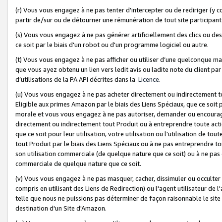
(r) Vous vous engagez à ne pas tenter d'intercepter ou de rediriger (y comp
partir de/sur ou de détourner une rémunération de tout site participa
(s) Vous vous engagez à ne pas générer artificiellement des clics ou de
ce soit par le biais d'un robot ou d'un programme logiciel ou autre.
(t) Vous vous engagez à ne pas afficher ou utiliser d’une quelconque man
que vous ayez obtenu un lien vers ledit avis ou ladite note du client par
d’utilisations de la PA API décrites dans la
Licence
.
(u) Vous vous engagez à ne pas acheter directement ou indirectement t
Eligible aux primes Amazon par le biais des Liens Spéciaux, que ce soit 
morale et vous vous engagez à ne pas autoriser, demander ou encourager
directement ou indirectement tout Produit ou à entreprendre toute acti
que ce soit pour leur utilisation, votre utilisation ou l'utilisation de
tout Produit par le biais des Liens Spéciaux ou à ne pas entreprendre t
son utilisation commerciale (de quelque nature que ce soit) ou à ne pas o
commerciale de quelque nature que ce soit.
(v) Vous vous engagez à ne pas masquer, cacher, dissimuler ou occulter 
compris en utilisant des Liens de Redirection) ou l'agent utilisateur de 
telle que nous ne puissions pas déterminer de façon raisonnable le site ou
destination d'un Site d'Amazon.