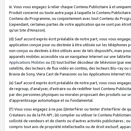
iii. Vous vous engagez à relier chaque Contenu Publicitaire à et uniqu
Produit concerné ou toute autre page à laquelle le Contenu Publicitaire
Contenu du Programme, ou conjointement avec tout Contenu du Programm
(cependant, certaines parties de votre application qui ne sont pas étroi
qu'un Site d'Amazon).
(d) Sauf accord exprès écrit préalable de notre part, vous vous engagez à
application conçue pour ou destinée à être utilisée sur les téléphones p
non conçus ou destinés à être utilisés avec de tels dispositifs, mais pouv
appareils mobiles accessible via un navigateur Internet sur une tablett
Applications Mobiles
ou (3) tout boîtier décodeur de télévision (par ex
satellite, des lecteurs de flux vidéo en continu, des lecteurs Blu-ray o
Bravia de Sony, Viera Cast de Panasonic ou les Applications Internet Viz
(e) Sauf accord exprès écrit préalable de notre part, vous vous engagez 
de regroup, d'analyser, d'extraire ou de redéfinir tout Contenu Publicitai
par des personnes physiques ou morales proposant des produits sur un
d’apprentissage automatique et ou fondamental.
(f) Vous vous engagez à ne pas (i)interférer ou tenter d'interférer de 
Créateurs ou de la PA API ; (ii) compiler ou utiliser le Contenu Publicita
sollicité de vendeurs et de clients ou d'autres activités publicitaires ; ou (
compris tout avis de propriété intellectuelle ou de droit exclusif, appar