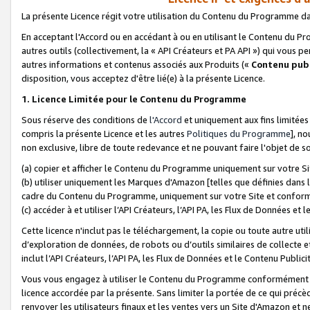
La présente Licence régit votre utilisation du Contenu du Programme d
En acceptant l'Accord ou en accédant à ou en utilisant le Contenu du P
autres outils (collectivement, la «
API Créateurs et PA API
») qui vous pe
autres informations et contenus associés aux Produits («
Contenu publ
disposition, vous acceptez d'être lié(e) à la présente Licence.
1. Licence Limitée pour le Contenu du Programme
Sous réserve des conditions de
l'Accord
et uniquement aux fins limitées
compris la présente Licence et les autres
Politiques du Programme
], n
non exclusive, libre de toute redevance et ne pouvant faire l'objet de so
(a) copier et afficher le Contenu du Programme uniquement sur votre Si
(b) utiliser uniquement les Marques d'Amazon [telles que définies dans 
cadre du Contenu du Programme, uniquement sur votre Site et confo
(c) accéder à et utiliser l’API Créateurs, l’API PA, les Flux de Données e
Cette licence n'inclut pas le téléchargement, la copie ou toute autre util
d’exploration de données, de robots ou d’outils similaires de collecte
inclut l’API Créateurs, l’API PA, les Flux de Données et le Contenu Publici
Vous vous engagez à utiliser le Contenu du Programme conformément a
licence accordée par la présente. Sans limiter la portée de ce qui pré
renvoyer les utilisateurs finaux et les ventes vers un Site d'Amazon et