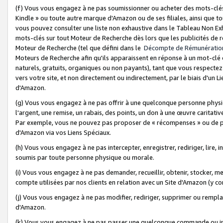
(f) Vous vous engagez à ne pas soumissionner ou acheter des mots-clés,
Kindle » ou toute autre marque d'Amazon ou de ses filiales, ainsi que t
vous pouvez consulter une liste non exhaustive dans le Tableau Non Ex
mots-clés sur tout Moteur de Recherche dès lors que les publicités de 
Moteur de Recherche (tel que défini dans le
Décompte de Rémunératio
Moteurs de Recherche afin qu'ils apparaissent en réponse à un mot-clé o
naturels, gratuits, organiques ou non payants), tant que vous respectez 
vers votre site, et non directement ou indirectement, par le biais d'un Li
d'Amazon.
(g) Vous vous engagez à ne pas offrir à une quelconque personne physi
l'argent, une remise, un rabais, des points, un don à une œuvre caritativ
Par exemple, vous ne pouvez pas proposer de « récompenses » ou de p
d'Amazon via vos Liens Spéciaux.
(h) Vous vous engagez à ne pas intercepter, enregistrer, rediriger, lire
soumis par toute personne physique ou morale.
(i) Vous vous engagez à ne pas demander, recueillir, obtenir, stocker, 
compte utilisées par nos clients en relation avec un Site d'Amazon (y c
(j) Vous vous engagez à ne pas modifier, rediriger, supprimer ou rempla
d'Amazon.
(k) Vous vous engagez à ne pas passer une quelconque commande ou init