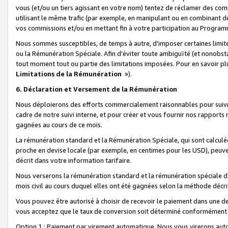
vous (et/ou un tiers agissant en votre nom) tentez de réclamer des c
utilisant le même trafic (par exemple, en manipulant ou en combinant 
vos commissions et/ou en mettant fin à votre participation au Progra
Nous sommes susceptibles, de temps à autre, d'imposer certaines limit
ou la Rémunération Spéciale. Afin d'éviter toute ambiguïté (et nonobst
tout moment tout ou partie des limitations imposées. Pour en savoir plus
Limitations de la Rémunération
»).
6. Déclaration et Versement de la Rémunération
Nous déploierons des efforts commercialement raisonnables pour suivr
cadre de notre suivi interne, et pour créer et vous fournir nos rapport
gagnées au cours de ce mois.
La rémunération standard et la Rémunération Spéciale, qui sont calcul
proche en devise locale (par exemple, en centimes pour les USD), peuve
décrit dans votre information tarifaire.
Nous verserons la rémunération standard et la rémunération spéciale da
mois civil au cours duquel elles ont été gagnées selon la méthode décr
Vous pouvez être autorisé à choisir de recevoir le paiement dans une dev
vous acceptez que le taux de conversion soit déterminé conformément
Option 1 : Paiement par virement automatique.
Nous vous virerons aut