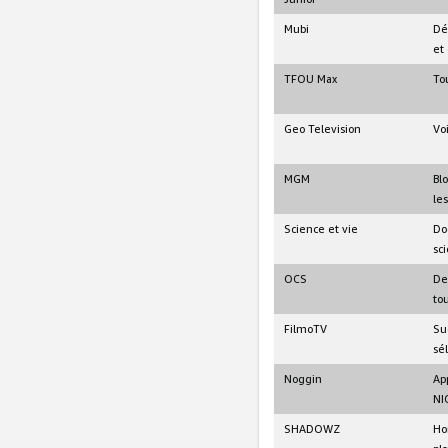
Mubi
Dé
et 
TFOU Max
Tou
Geo Television
Vo
MGM
Bl
le
Science et vie
Do
sc
OCS
De
to
FilmoTV
Su
sé
Noggin
Ap
NI
SHADOWZ
Ho