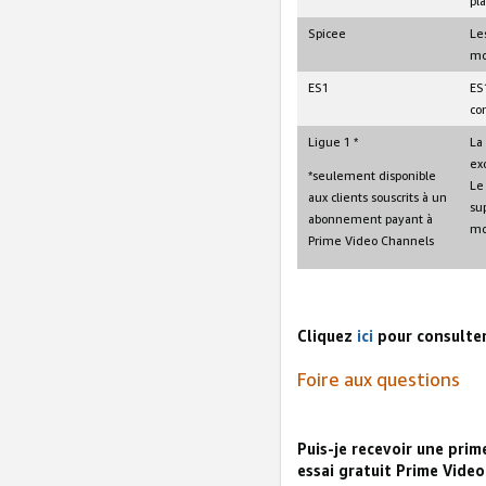
pl
Spicee
Le
mo
ES1
ES
co
Ligue 1 *
La
ex
*seulement disponible
Le
aux clients souscrits à un
su
abonnement payant à
mo
Prime Video Channels
Cliquez
ici
pour consulter 
Foire aux questions
Puis-je recevoir une prim
essai gratuit Prime Vide