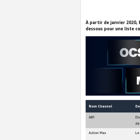
À partir de janvier 2020,
dessous pour une liste co
Nom Channel
De
AB1
Di
de 
Action Max
Le